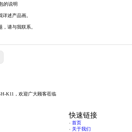
序包的说明
我详述产品画。
题，请与我联系。
型
SEC. MM
H2-F
2*0.5/0.7
-F
2*0.75
:
H2-F
2*0.75
GH-K11，欢迎广大顾客莅临
快速链接
首页
关于我们