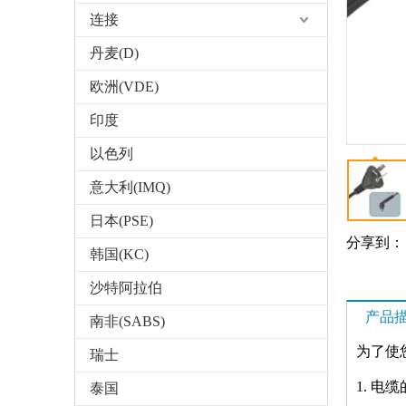
连接
丹麦(D)
欧洲(VDE)
印度
以色列
意大利(IMQ)
日本(PSE)
分享到：
韩国(KC)
沙特阿拉伯
产品
南非(SABS)
为了使
瑞士
1. 电
泰国