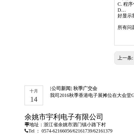
C. 程
D…
好显示
所有问
电缆类
H03VV
H05VV
上一条
H05VV
[
公司新闻
]
秋季广交会
十月
我司2016秋季香港电子展摊位在大会堂
14
余姚市宇利电子有限公司

地址：浙江省余姚市泗门镇小路下村

Tel ： 0574-62166056/62161739/62161379