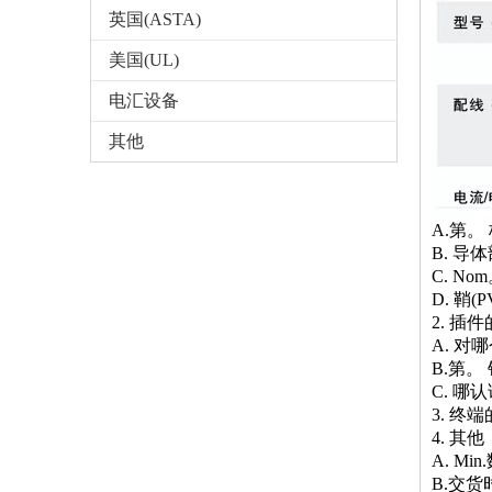
英国(ASTA)
美国(UL)
电汇设备
其他
A.第。 
B. 导体
C. N
D. 鞘
2. 插
A. 对
B.第。 
C. 哪认
3. 终
4. 其他
A. Min
B.交货