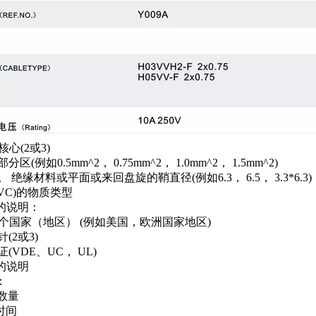
核心(2或3)
部分区(例如0.5mm^2， 0.75mm^2， 1.0mm^2， 1.5mm^2)
om。 绝缘材料或平面或来回盘旋的鞘直径(例如6.3， 6.5， 3.3*6.3)
(PVC)的物质类型
件的说明：
哪个国家（地区） (例如美国，欧洲国家地区)
针(2或3)
证(VDE、UC， UL)
端的说明
：
.数量
时间