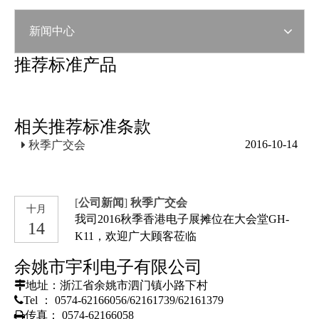
新闻中心
推荐标准产品
相关推荐标准条款
2016-10-14
秋季广交会
[
公司新闻
]
秋季广交会
十月
我司2016秋季香港电子展摊位在大会堂GH-
14
K11，欢迎广大顾客莅临
余姚市宇利电子有限公司

地址：浙江省余姚市泗门镇小路下村

Tel ： 0574-62166056/62161739/62161379

传真： 0574-62166058